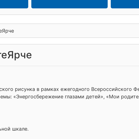
еЯрче
теЯрче
ского рисунка в рамках ежегодного Всероссийского Ф
темы: «Энергосбережение глазами детей», «Мои родит
ьной шкале.