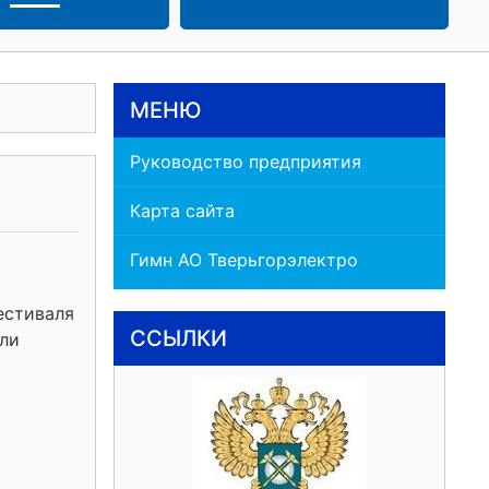
МЕНЮ
Руководство предприятия
Карта сайта
Гимн АО Тверьгорэлектро
естиваля
ССЫЛКИ
ели