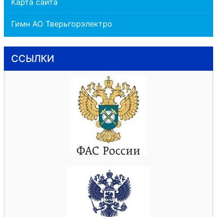
Карта сайта
Гимн АО Тверьгорэлектро
ССЫЛКИ