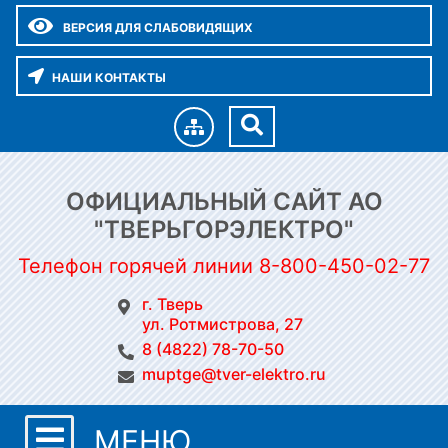
ВЕРСИЯ ДЛЯ СЛАБОВИДЯЩИХ
НАШИ КОНТАКТЫ
ОФИЦИАЛЬНЫЙ САЙТ АО
"ТВЕРЬГОРЭЛЕКТРО"
Телефон горячей линии 8-800-450-02-77
г. Тверь
ул. Ротмистрова, 27
8 (4822) 78-70-50
muptge@tver-elektro.ru
МЕНЮ