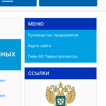
МЕНЮ
Руководство предприятия
Карта сайта
нных
Гимн АО Тверьгорэлектро
ССЫЛКИ
ных
ных