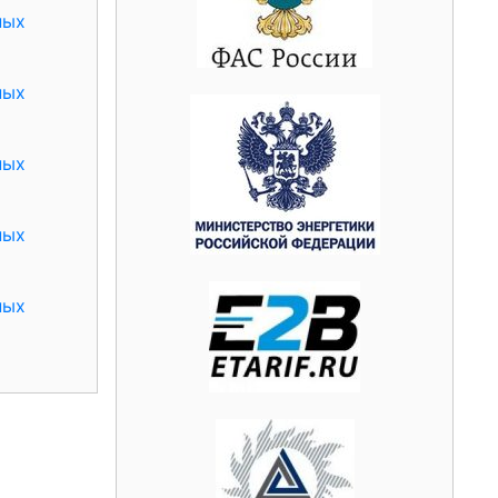
ных
ных
ных
ных
ных