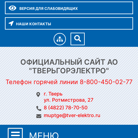
ВЕРСИЯ ДЛЯ СЛАБОВИДЯЩИХ
НАШИ КОНТАКТЫ
ОФИЦИАЛЬНЫЙ САЙТ АО
"ТВЕРЬГОРЭЛЕКТРО"
Телефон горячей линии 8-800-450-02-77
г. Тверь
ул. Ротмистрова, 27
8 (4822) 78-70-50
muptge@tver-elektro.ru
МЕНЮ