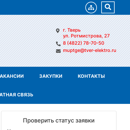
г. Тверь
ул. Ротмистрова, 27
8 (4822) 78-70-50
muptge@tver-elektro.ru
АКАНСИИ
ЗАКУПКИ
КОНТАКТЫ
АТНАЯ СВЯЗЬ
Проверить статус заявки