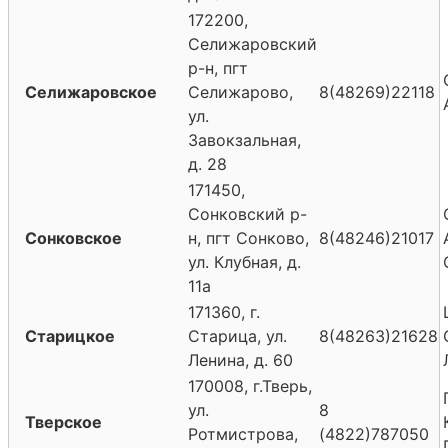
172200,
Селижаровский
р-н, пгт
Селижаровское
Селижарово,
8(48269)22118
ул.
Завокзальная,
д. 28
171450,
Сонковский р-
Сонковское
н, пгт Сонково,
8(48246)21017
ул. Клубная, д.
11а
171360, г.
Старицкое
Старица, ул.
8(48263)21628
Ленина, д. 60
170008, г.Тверь,
ул.
8
Тверское
Ротмистрова,
(4822)787050