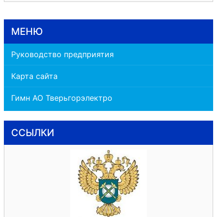
МЕНЮ
Руководство предприятия
Карта сайта
Гимн АО Тверьгорэлектро
ССЫЛКИ