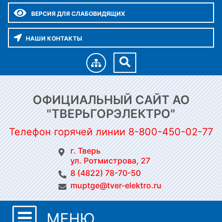
ВЕРСИЯ ДЛЯ СЛАБОВИДЯЩИХ
НАШИ КОНТАКТЫ
ОФИЦИАЛЬНЫЙ САЙТ АО
"ТВЕРЬГОРЭЛЕКТРО"
Телефон горячей линии 8-800-450-02-77
г. Тверь
ул. Ротмистрова, 27
8 (4822) 78-70-50
muptge@tver-elektro.ru
МЕНЮ