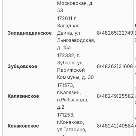
Московская, д.
53
172611 г
Западная
Западнодвинское
Двина, ул
8(48265)22749
Льнозаводская,
д. 15а
172332, г.
Зубцов, ул.
Зубцовское
8(48262)21608
Парижской
Коммуны, д. 30
171573,
г.Калязин,
Калязинское
8(48249)25582
п.Рыбзавода,
д.2
171253,
г.Конаково,
Конаковское
8(48242)40584
ул.Гагарина,