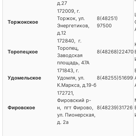
д.27
172009, г.
Торжок, ул.
8(48251)
Торжокское
Энергетиков,
97500
д.12
172840, г.
Торопец,
Торопецкое
8(48268)22470
Заводская
площадь, 47А
171843, г.
Удомельское
Удомля, ул.
8(48255)51699
К.Маркса, д.19-б
172721,
Фировский р-
Фировское
н, пгт Фирово,
8(48239)31726
ул. Пионерская,
д. 2а