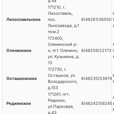
д.4а
171210, г.
Лихославль,
Лихославльское
пос.
8(48261)36550
Льнозавода, д.1
пом.2
172400,
Оленинский р-
Оленинское
н, пгт Оленино,
8(48258)22173
ул. Кузьмина, д.
13
172730, г.
Осташков, ул.
Осташковское
8(48235)53979
Володарского,
д.153
171261, пгт.
Редкино,
Редкинское
8(48242)59245
ул.Парковая,
д.43