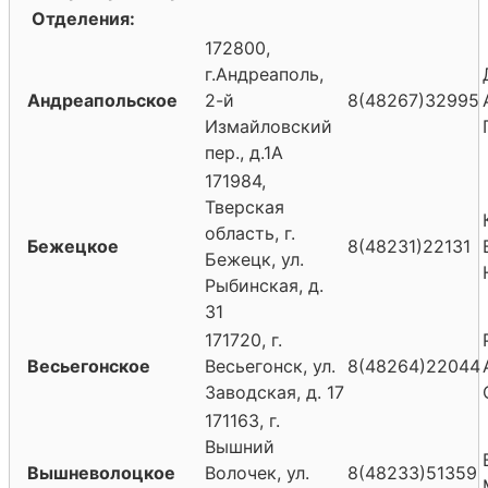
Отделения:
172800,
г.Андреаполь,
Андреапольское
2-й
8(48267)32995
Измайловский
пер., д.1А
171984,
Тверская
область, г.
Бежецкое
8(48231)22131
Бежецк, ул.
Рыбинская, д.
31
171720, г.
Весьегонское
Весьегонск, ул.
8(48264)22044
Заводская, д. 17
171163, г.
Вышний
Вышневолоцкое
Волочек, ул.
8(48233)51359