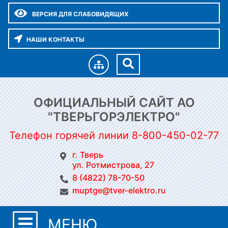
ВЕРСИЯ ДЛЯ СЛАБОВИДЯЩИХ
НАШИ КОНТАКТЫ
ОФИЦИАЛЬНЫЙ САЙТ АО
"ТВЕРЬГОРЭЛЕКТРО"
Телефон горячей линии 8-800-450-02-77
г. Тверь
ул. Ротмистрова, 27
8 (4822) 78-70-50
muptge@tver-elektro.ru
МЕНЮ