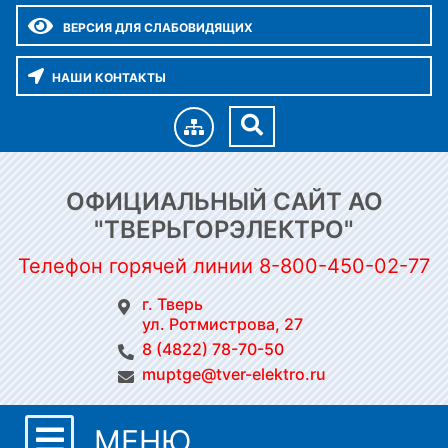
ВЕРСИЯ ДЛЯ СЛАБОВИДЯЩИХ
НАШИ КОНТАКТЫ
ОФИЦИАЛЬНЫЙ САЙТ АО
"ТВЕРЬГОРЭЛЕКТРО"
Телефон горячей линии 8-800-450-02-77
г. Тверь
ул. Ротмистрова, 27
8 (4822) 78-70-50
muptge@tver-elektro.ru
МЕНЮ