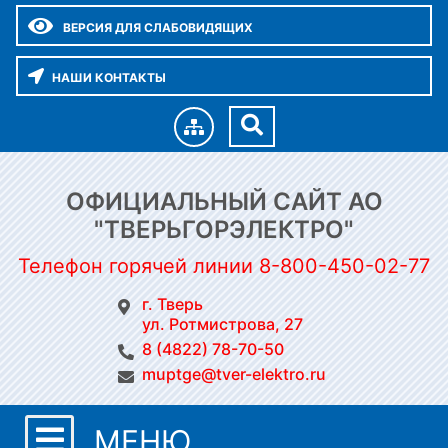
ВЕРСИЯ ДЛЯ СЛАБОВИДЯЩИХ
НАШИ КОНТАКТЫ
ОФИЦИАЛЬНЫЙ САЙТ АО
"ТВЕРЬГОРЭЛЕКТРО"
Телефон горячей линии 8-800-450-02-77
г. Тверь
ул. Ротмистрова, 27
8 (4822) 78-70-50
muptge@tver-elektro.ru
МЕНЮ