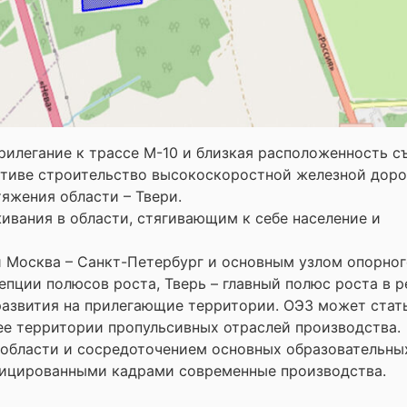
илегание к трассе М-10 и близкая расположенность съ
ктиве строительство высокоскоростной железной дорог
яжения области – Твери.
ивания в области, стягивающим к себе население и
и Москва – Санкт-Петербург и основным узлом опорно
епции полюсов роста, Тверь – главный полюс роста в р
азвития на прилегающие территории. ОЭЗ может стат
ее территории пропульсивных отраслей производства.
области и сосредоточением основных образовательны
фицированными кадрами современные производства.