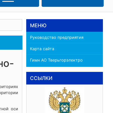
МЕНЮ
Руководство предприятия
Карта сайта
но-
Гимн АО Тверьгорэлектро
ССЫЛКИ
риториях
рритории
тной оси