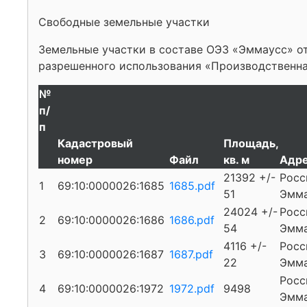
Свободные земельные участки
Земельные участки в составе ОЭЗ «Эммаусс» от
разрешенного использования «Производственна
№
п/
п
Кадастровый
Площадь,
номер
Файл
кв. м
Адре
21392 +/-
Росс
1
69:10:0000026:1685
1685.pdf
51
Эмма
24024 +/-
Росс
2
69:10:0000026:1686
1686.pdf
54
Эмма
4116 +/-
Росс
3
69:10:0000026:1687
1687.pdf
22
Эмма
Росс
4
69:10:0000026:1972
1972.pdf
9498
Эмма