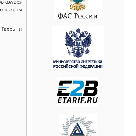
Эммаусс»
положены
 Тверь и