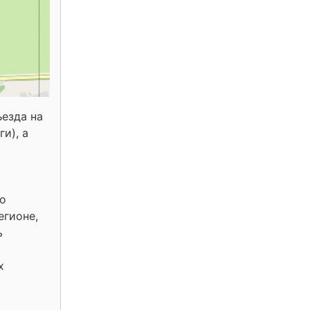
езда на
и), а
го
егионе,
ь
х