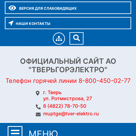
ВЕРСИЯ ДЛЯ СЛАБОВИДЯЩИХ
НАШИ КОНТАКТЫ
ОФИЦИАЛЬНЫЙ САЙТ АО
"ТВЕРЬГОРЭЛЕКТРО"
Телефон горячей линии 8-800-450-02-77
г. Тверь
ул. Ротмистрова, 27
8 (4822) 78-70-50
muptge@tver-elektro.ru
МЕНЮ