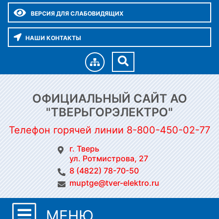
ВЕРСИЯ ДЛЯ СЛАБОВИДЯЩИХ
НАШИ КОНТАКТЫ
ОФИЦИАЛЬНЫЙ САЙТ АО
"ТВЕРЬГОРЭЛЕКТРО"
Телефон горячей линии 8-800-450-02-77
г. Тверь
ул. Ротмистрова, 27
8 (4822) 78-70-50
muptge@tver-elektro.ru
МЕНЮ