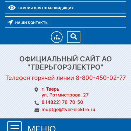
ВЕРСИЯ ДЛЯ СЛАБОВИДЯЩИХ
НАШИ КОНТАКТЫ
ОФИЦИАЛЬНЫЙ САЙТ АО
"ТВЕРЬГОРЭЛЕКТРО"
Телефон горячей линии 8-800-450-02-77
г. Тверь
ул. Ротмистрова, 27
8 (4822) 78-70-50
muptge@tver-elektro.ru
МЕНЮ