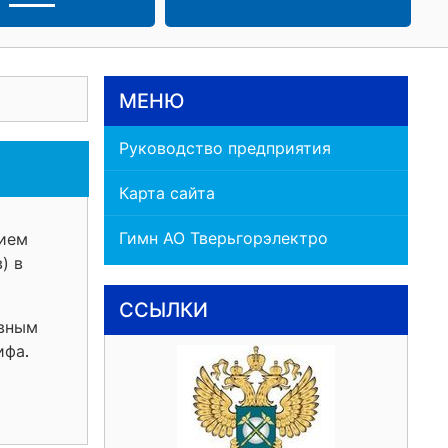
МЕНЮ
Руководство предприятия
Карта сайта
Гимн АО Тверьгорэлектро
нием
) в
ССЫЛКИ
авным
ифа
.