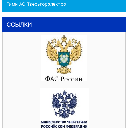
Гимн АО Тверьгорэлектро
ССЫЛКИ