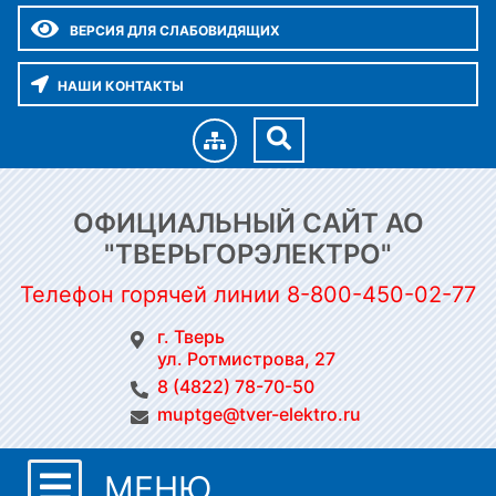
ВЕРСИЯ ДЛЯ СЛАБОВИДЯЩИХ
НАШИ КОНТАКТЫ
ОФИЦИАЛЬНЫЙ САЙТ АО
"ТВЕРЬГОРЭЛЕКТРО"
Телефон горячей линии 8-800-450-02-77
г. Тверь
ул. Ротмистрова, 27
8 (4822) 78-70-50
muptge@tver-elektro.ru
МЕНЮ