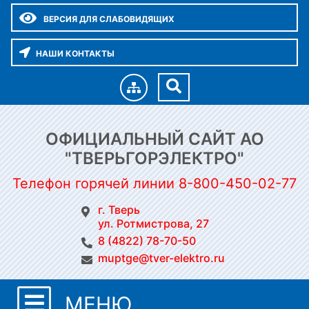
ВЕРСИЯ ДЛЯ СЛАБОВИДЯЩИХ
НАШИ КОНТАКТЫ
ОФИЦИАЛЬНЫЙ САЙТ АО
"ТВЕРЬГОРЭЛЕКТРО"
Телефон горячей линии 8-800-450-02-77
г. Тверь
ул. Ротмистрова, 27
8 (4822) 78-70-50
muptge@tver-elektro.ru
МЕНЮ