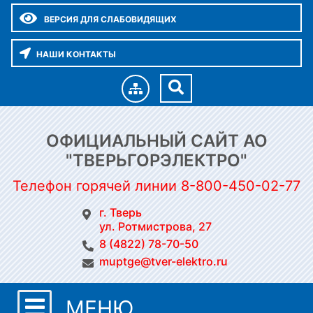
ВЕРСИЯ ДЛЯ СЛАБОВИДЯЩИХ
НАШИ КОНТАКТЫ
ОФИЦИАЛЬНЫЙ САЙТ АО
"ТВЕРЬГОРЭЛЕКТРО"
Телефон горячей линии 8-800-450-02-77
г. Тверь
ул. Ротмистрова, 27
8 (4822) 78-70-50
muptge@tver-elektro.ru
МЕНЮ