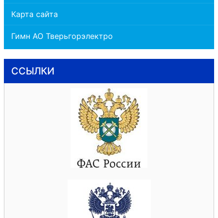
Карта сайта
Гимн АО Тверьгорэлектро
ССЫЛКИ