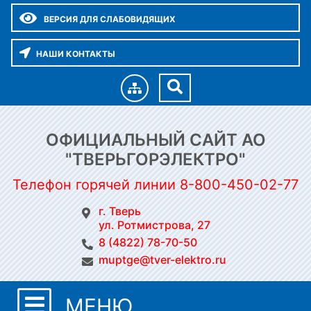
ВЕРСИЯ ДЛЯ СЛАБОВИДЯЩИХ
НАШИ КОНТАКТЫ
ОФИЦИАЛЬНЫЙ САЙТ АО
"ТВЕРЬГОРЭЛЕКТРО"
Телефон горячей линии 8-800-450-02-77
г. Тверь
ул. Ротмистрова, 27
8 (4822) 78-70-50
muptge@tver-elektro.ru
МЕНЮ