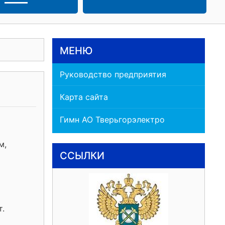
МЕНЮ
Руководство предприятия
Карта сайта
Гимн АО Тверьгорэлектро
м,
ССЫЛКИ
т.