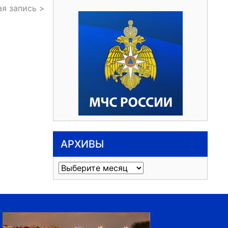
я запись >
АРХИВЫ
Архивы