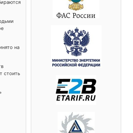
бираются
людьми
ое
инято на
тв
т стоить
»