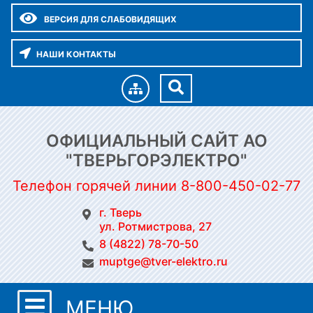
ВЕРСИЯ ДЛЯ СЛАБОВИДЯЩИХ
НАШИ КОНТАКТЫ
ОФИЦИАЛЬНЫЙ САЙТ АО
"ТВЕРЬГОРЭЛЕКТРО"
Телефон горячей линии 8-800-450-02-77
г. Тверь
ул. Ротмистрова, 27
8 (4822) 78-70-50
muptge@tver-elektro.ru
МЕНЮ