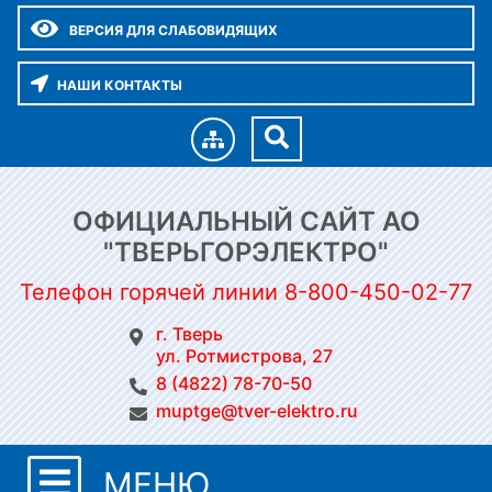
ВЕРСИЯ ДЛЯ СЛАБОВИДЯЩИХ
НАШИ КОНТАКТЫ
ОФИЦИАЛЬНЫЙ САЙТ АО
"ТВЕРЬГОРЭЛЕКТРО"
Телефон горячей линии 8-800-450-02-77
г. Тверь
ул. Ротмистрова, 27
8 (4822) 78-70-50
muptge@tver-elektro.ru
МЕНЮ