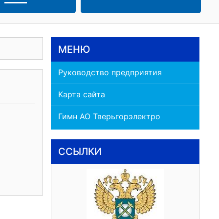
МЕНЮ
Руководство предприятия
Карта сайта
Гимн АО Тверьгорэлектро
ССЫЛКИ