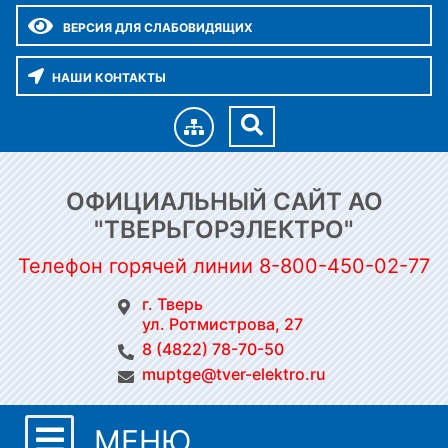
ВЕРСИЯ ДЛЯ СЛАБОВИДЯЩИХ
НАШИ КОНТАКТЫ
ОФИЦИАЛЬНЫЙ САЙТ АО
"ТВЕРЬГОРЭЛЕКТРО"
Телефон горячей линии 8-800-450-02-77
г. Тверь
ул. Ротмистрова, 27
8 (4822) 78-70-50
muptge@tver-elektro.ru
МЕНЮ