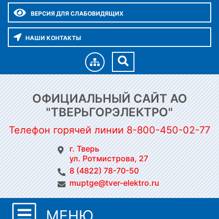
ВЕРСИЯ ДЛЯ СЛАБОВИДЯЩИХ
НАШИ КОНТАКТЫ
ОФИЦИАЛЬНЫЙ САЙТ АО
"ТВЕРЬГОРЭЛЕКТРО"
Телефон горячей линии 8-800-450-02-77
г. Тверь
ул. Ротмистрова, 27
8 (4822) 78-70-50
muptge@tver-elektro.ru
МЕНЮ