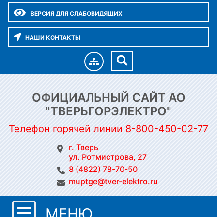
ВЕРСИЯ ДЛЯ СЛАБОВИДЯЩИХ
НАШИ КОНТАКТЫ
ОФИЦИАЛЬНЫЙ САЙТ АО
"ТВЕРЬГОРЭЛЕКТРО"
Телефон горячей линии 8-800-450-02-77
г. Тверь
ул. Ротмистрова, 27
8 (4822) 78-70-50
muptge@tver-elektro.ru
МЕНЮ