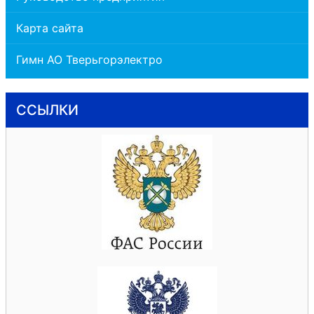
Карта сайта
Гимн АО Тверьгорэлектро
ССЫЛКИ