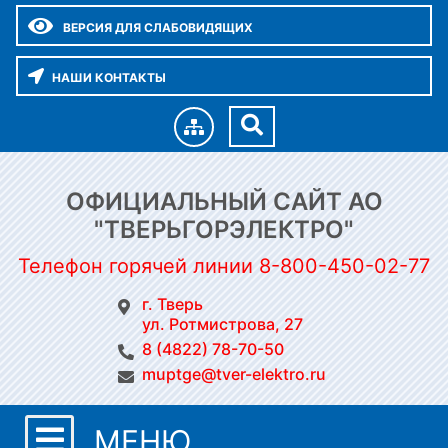
ВЕРСИЯ ДЛЯ СЛАБОВИДЯЩИХ
НАШИ КОНТАКТЫ
ОФИЦИАЛЬНЫЙ САЙТ АО
"ТВЕРЬГОРЭЛЕКТРО"
Телефон горячей линии 8-800-450-02-77
г. Тверь
ул. Ротмистрова, 27
8 (4822) 78-70-50
muptge@tver-elektro.ru
МЕНЮ