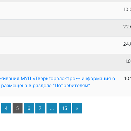
10.
22.
24.
1.
уживания МУП «Тверьгорэлектро»- информация о
10
 размещена в разделе “Потребителям”
4
5
6
7
…
15
»