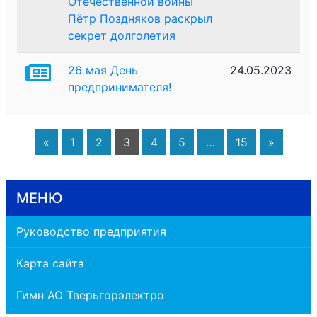
Отечественной войны
Пётр Поздняков раскрыл
секрет долголетия
26 мая День
24.05.2023
предпринимателя!
«
1
2
3
4
5
…
15
»
МЕНЮ
Руководство предприятия
Карта сайта
Гимн АО Тверьгорэлектро