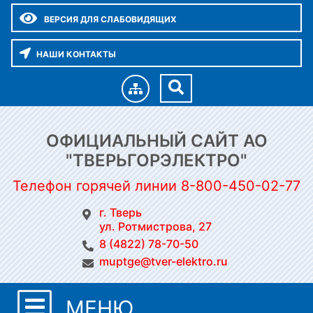
ВЕРСИЯ ДЛЯ СЛАБОВИДЯЩИХ
НАШИ КОНТАКТЫ
ОФИЦИАЛЬНЫЙ САЙТ АО
"ТВЕРЬГОРЭЛЕКТРО"
Телефон горячей линии 8-800-450-02-77
г. Тверь
ул. Ротмистрова, 27
8 (4822) 78-70-50
muptge@tver-elektro.ru
МЕНЮ